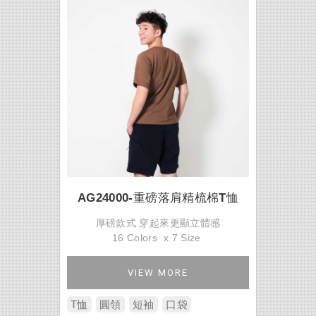
AG24000-重磅落肩精梳棉T恤
厚磅款式.穿起來更顯立體感
16 Colors x 7 Size
VIEW MORE
T恤
圓領
短袖
口袋