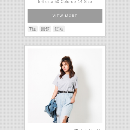
5.6 oz.x 50 Colors x 14 Size
VIEW MORE
T恤
圓領
短袖