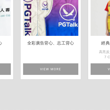
心
全彩廣告背心、志工背心
經典
高亮反
7 C
VIEW MORE