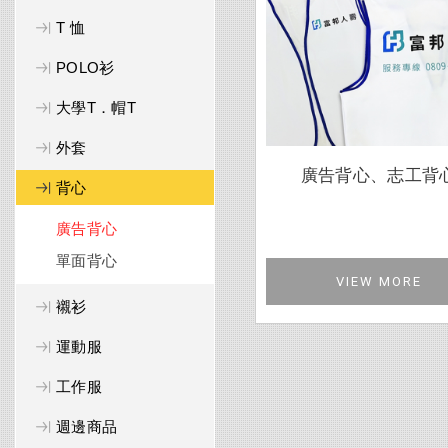
T 恤
POLO衫
大學T．帽T
外套
廣告背心、志工背
背心
廣告背心
單面背心
VIEW MORE
襯衫
運動服
工作服
週邊商品