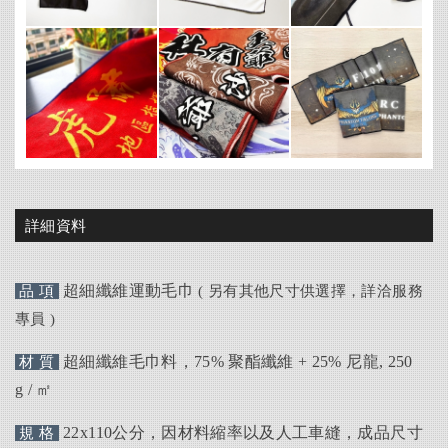
詳細資料
超細纖維運動毛巾
品 項
( 另有其他尺寸供選擇，詳洽服務
專員 )
超細纖維毛巾料，
75%
聚酯纖維
+ 25%
尼龍,
250
材 質
g
/
㎡
22x110
公分，
因材料縮率以及人工車縫，成品尺寸
規 格