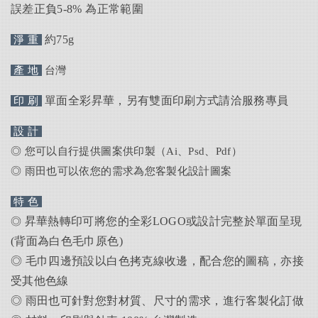
誤差正負5-8% 為正常範圍
約75g
淨 重
產 地
台灣
單面全彩昇華，另有雙面印刷方式請洽服務專員
印 刷
設 計
◎ 您可以自行提供圖案供印製（Ai、Psd、Pdf）
◎ 雨田也可以依您的需求為您客製化設計圖案
特 色
昇華熱轉印可將您的全彩
LOGO
或設計完整於單面呈現
◎
(
背面為白色毛巾原色
)
◎
毛巾四邊預設以白色拷克線收邊，配合您的圖稿，亦接
受其他色線
◎ 雨田也可針對您對材質、尺寸的需求，進行客製化訂做