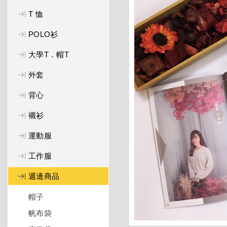
T 恤
POLO衫
大學T．帽T
外套
背心
襯衫
運動服
工作服
週邊商品
帽子
帆布袋