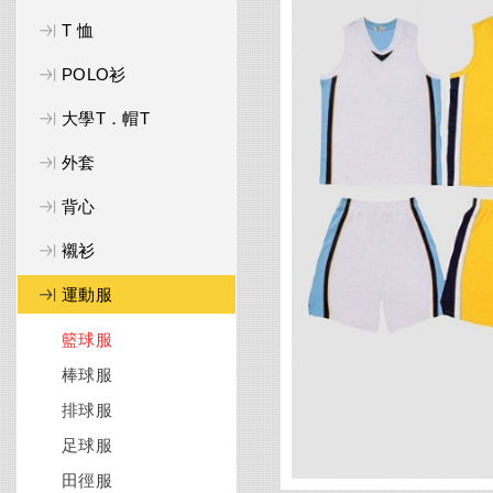
T 恤
POLO衫
大學T．帽T
外套
背心
襯衫
運動服
籃球服
棒球服
排球服
足球服
田徑服