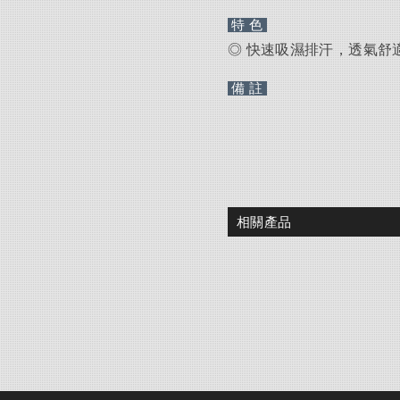
特 色
◎ 快速吸濕排汗，透氣舒
備 註
相關產品