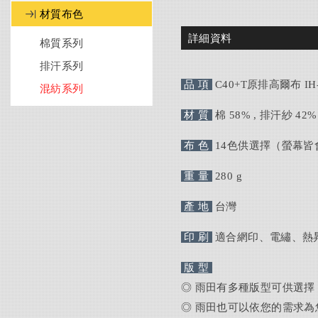
材質布色
詳細資料
棉質系列
排汗系列
品 項
C40+T原排高爾布 IH-
混紡系列
材 質
棉 58
% , 排汗紗 42%
布 色
14
色供選擇（螢幕皆
重 量
280 g
產 地
台灣
印 刷
適合網印、電繡、熱
版 型
◎
雨田有多種版型可供選擇
◎
雨田也可以依您的需求為