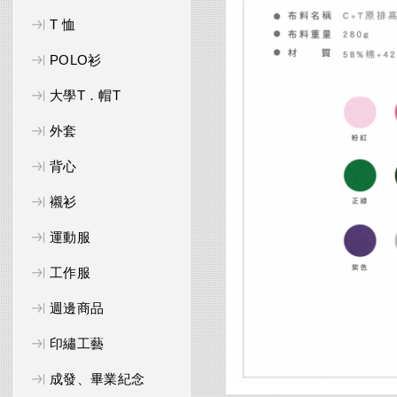
T 恤
POLO衫
大學T．帽T
外套
背心
襯衫
運動服
工作服
週邊商品
印繡工藝
成發、畢業紀念