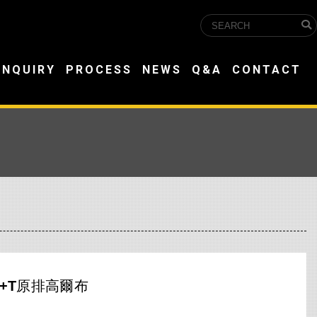
INQUIRY
PROCESS
NEWS
Q&A
CONTACT
0+T原排高爾布