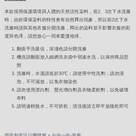
本款採用保護環境與人體的天然活性染料，前2、3次下水洗滌
時，由於環保染料的特性會有自然釋出現象，所以前2次下水
洗滌時請與其他衣服分開洗滌，釋出的染料並不影響衣服的彩
度與色澤，請您放心一同來愛護地球。
翻面手洗最佳，深淺色請分開洗滌
機洗請翻面放入細網洗衣袋中弱速水洗，以保持商品型
態
洗滌時，水溫請低於30℃；請使用中性洗劑；請勿浸
泡，不可濕放，以免衣物染色
請勿使用漂白劑、螢光增白劑及衣物柔軟劑，以免破壞
布料
請弱速輕脫水，不可烘乾；清洗後請立即平放陰乾即可
雨田創意設計團體服 x 台中一中-班服