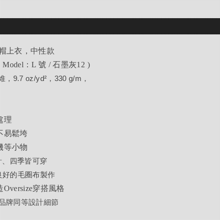
帽上衣，中性款
 Model
：L 號 / 石墨灰12 )
9.7 oz/yd²，330 g/m，
處理
不易鬆垮
機等小物
計、四季皆可穿
良好的毛圈布製作
versize穿搭風格
品牌同等設計細節