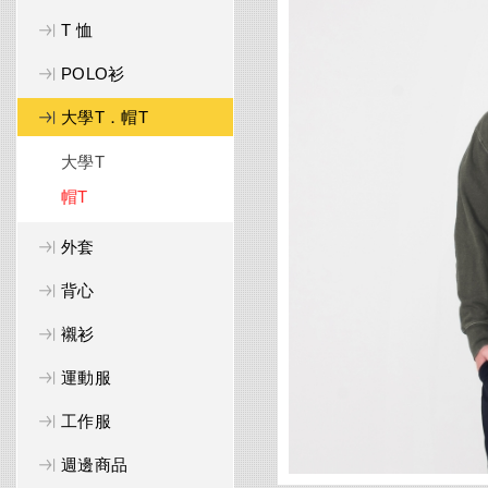
T 恤
POLO衫
大學T．帽T
大學T
帽T
外套
背心
襯衫
運動服
工作服
週邊商品