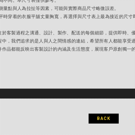
皆為不同。本尺寸表僅供參考。
、測量點與人為拉扯等因素，可能與實際商品尺寸略微誤差。
人平時穿着的衣服平舖丈量胸寬，再選擇與尺寸表上最為接近的尺寸
注於客製過程之溝通、設計、製作、配送的每個細節，提供即時、
程中，我們追求的是人與人之間情感的連結，希望所有人都能享受
件作品都能反映出客製設計的內涵及生活態度，展現客戶原創獨一
BACK