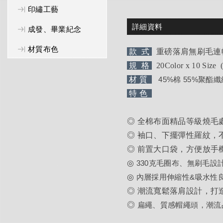
印繡工藝
詳細資料
成發、畢業紀念
材質布色
款 式
重磅落肩無刷毛連
規 格
20
Color
x
10 Size
(
材 質
45%棉 55%聚酯纖維，
特 色
◎ 全棉布面精品等級燒毛
◎
袖口、下擺彈性羅紋，
◎
前置大口袋，方便放手
◎
330克毛圈布、無刷毛設
◎
內層採用伸縮性&吸水性
◎ 潮流寬鬆落肩設計，打造O
◎
扁繩、質感帽繩頭，潮流