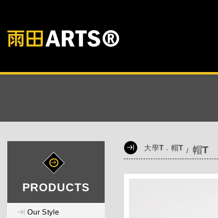
大學T．帽T
帽T
PRODUCTS
Our Style