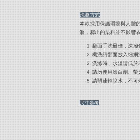
洗滌方式
本款採用保護環境與人體的
滌，釋出的染料並不影響
翻面手洗最佳，深淺
機洗請翻面放入細網
洗滌時，水溫請低於
請勿使用漂白劑、螢
請弱速輕脫水，不可
尺寸參考