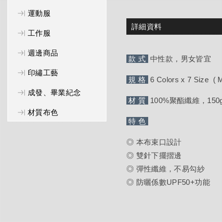
運動服
詳細資料
工作服
週邊商品
款 式
中性款，男女皆宜
印繡工藝
規 格
6 Colors x 7 Size 
成發、畢業紀念
材 質
100%聚酯纖維，150g/m
材質布色
特 色
◎ 本布束口設計
◎ 雙針下擺摺邊
◎ 彈性纖維，不易勾紗
◎ 防曬係數UPF50+功能