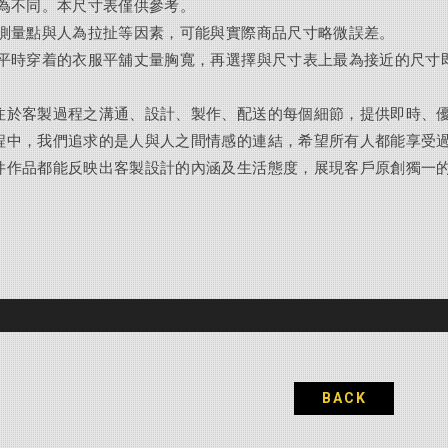
皆為不同。本尺寸表僅供參考。
、測量點與人為拉扯等因素，可能與實際商品尺寸略微誤差。
人平時穿着的衣服平舖丈量胸寬，再選擇與尺寸表上最為接近的尺寸
注於客製過程之溝通、設計、製作、配送的每個細節，提供即時、
程中，我們追求的是人與人之間情感的連結，希望所有人都能享受
件作品都能反映出客製設計的內涵及生活態度，展現客戶原創獨一
BACK