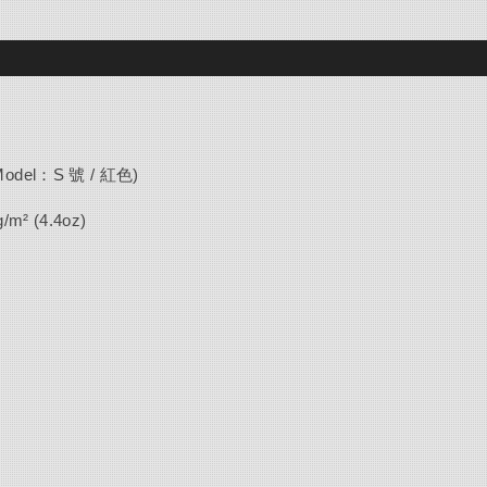
( Model：S 號 / 紅色)
² (4.4oz)