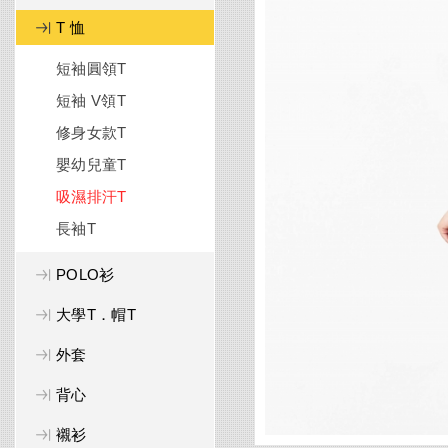
T 恤
短袖圓領T
短袖 V領T
修身女款T
嬰幼兒童T
吸濕排汗T
長袖T
POLO衫
大學T．帽T
外套
背心
襯衫