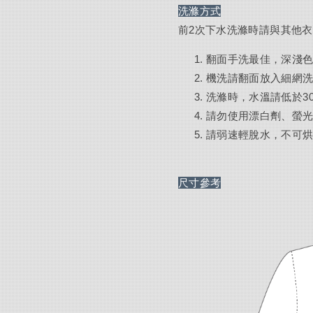
洗滌方式
前2次下水洗滌時請與其他
翻面手洗最佳，深淺
機洗請翻面放入細網
洗滌時，水溫請低於3
請勿使用漂白劑、螢
請弱速輕脫水，不可
尺寸參考