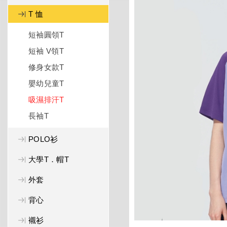
T 恤
短袖圓領T
短袖 V領T
修身女款T
嬰幼兒童T
吸濕排汗T
長袖T
POLO衫
大學T．帽T
外套
背心
襯衫