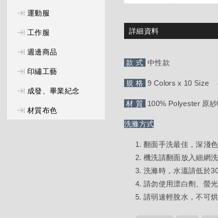
運動服
詳細資料
工作服
週邊商品
款 式
中性款
印繡工藝
規 格
9 Colors x 10 Size
成發、畢業紀念
材 質
100% Polyester
材質布色
洗滌方式
翻面手洗最佳，深淺
機洗請翻面放入細網
洗滌時，水溫請低於3
請勿使用漂白劑、螢
請弱速輕脫水，不可