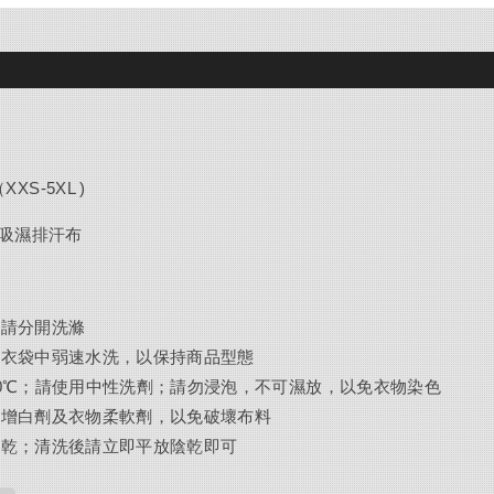
 （XXS-5XL )
 原紗吸濕排汗布
色請分開洗滌
洗衣袋中弱速水洗，以保持商品型態
0℃；請使用中性洗劑；請勿浸泡，不可濕放，以免衣物染色
光增白劑及衣物柔軟劑，以免破壞布料
烘乾；清洗後請立即平放陰乾即可