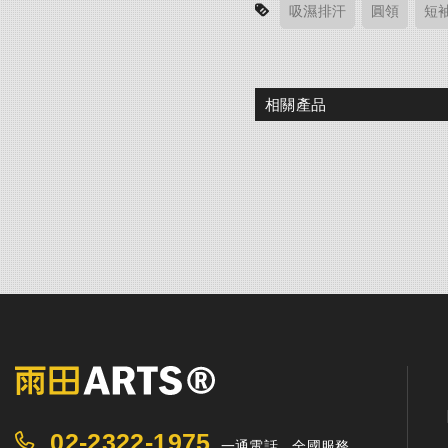
吸濕排汗
圓領
短
相關產品
02-2322-1975
一通電話．全國服務